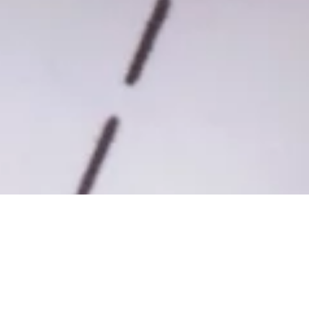
+43 1 505 1000
hello@apacemedia.com
SOCIALS
IMPRESSUM
|
COOKIE-EINSTELLUNGEN
|
DATENSCHUTZ
|
AGB
Copyright © APACE Media GmbH 2019 – 2026 | Alle Rechte vorbehalten.