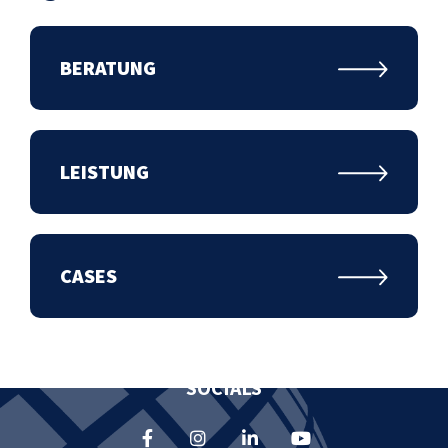
BERATUNG
ENTDECKE MEHR
Home
Beratung
Leistungen
Cases
Team
Kontakt
LEISTUNG
KONTAKT
CASES
+43 1 505 1000
hello@apacemedia.com
SOCIALS