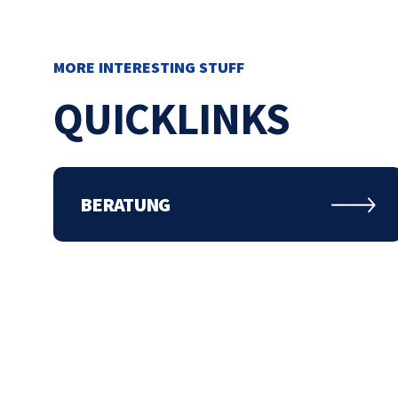
MORE INTERESTING STUFF
QUICKLINKS
ENTDECKE MEHR
Home
Beratung
Leistungen
BERATUNG
Cases
Team
Kontakt