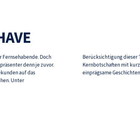
HAVE
r Fernsehabende. Doch
Berücksichtigung dieser T
präsenter denn je zuvor.
ernbotschaften mit kurzen und emotionalen Filmen transportieren und
Sekunden auf das
einprägsame Geschichten
ehen. Unter