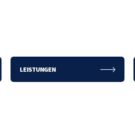
KONTAKT
+43 1 505 1000
hello@apacemedia.com
LEISTUNGEN
IMPRESSUM
|
COOKIE-EINSTELLUNGEN
|
DATENSCHUTZ
|
AGB
Copyright © APACE Media GmbH 2019 – 2026 | Alle Rechte vorbehalten.